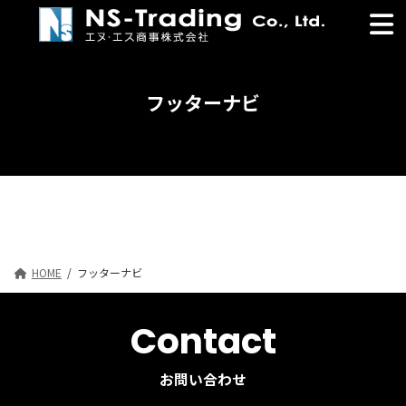
コ
ナ
ン
ビ
テ
ゲ
ン
ー
ツ
シ
フッターナビ
へ
ョ
ス
ン
キ
に
ッ
移
プ
動
HOME
フッターナビ
Contact
お問い合わせ