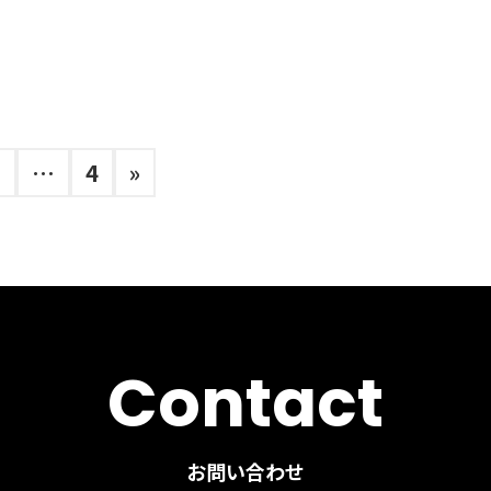
固
固
2
…
4
»
定
定
ペ
ペ
ー
ー
ジ
ジ
Contact
お問い合わせ