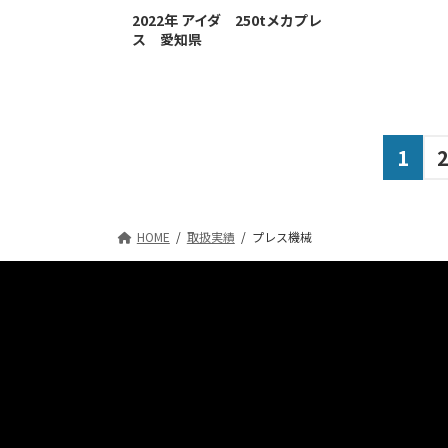
2022年 アイダ 250tメカプレ
ス 愛知県
投
固
1
定
稿
ペ
の
HOME
取扱実績
プレス機械
ー
ペ
ジ
ー
ジ
送
り