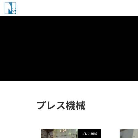
コ
ナ
ン
ビ
テ
ゲ
ン
ー
ツ
シ
へ
ョ
ス
ン
キ
に
ッ
移
プ
動
プレス機械
プレス機械