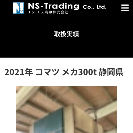
コ
ナ
ン
ビ
テ
ゲ
ン
ー
ツ
シ
取扱実績
へ
ョ
ス
ン
キ
に
ッ
移
プ
動
2021年 コマツ メカ300t 静岡県