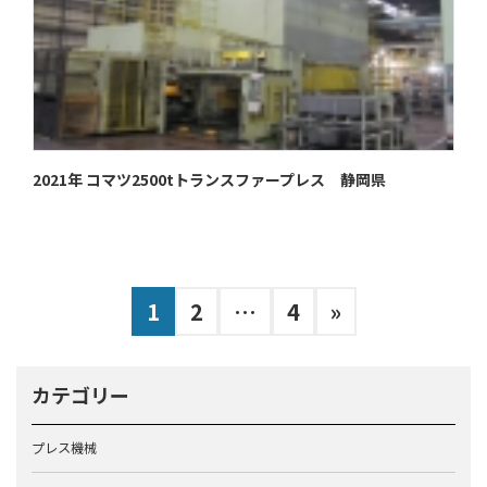
2021年 コマツ2500tトランスファープレス 静岡県
投
固
固
固
1
2
…
4
»
稿
定
定
定
ペ
ペ
ペ
の
カテゴリー
ー
ー
ー
ペ
ジ
ジ
ジ
ー
プレス機械