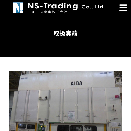
コ
ナ
ン
ビ
テ
ゲ
ン
ー
ツ
シ
取扱実績
へ
ョ
ス
ン
キ
に
ッ
移
プ
動