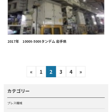
2017年 1000t-500tタンデム 岩手県
投
固
固
固
固
«
1
2
3
4
»
稿
定
定
定
定
ペ
ペ
ペ
ペ
の
カテゴリー
ー
ー
ー
ー
ペ
ジ
ジ
ジ
ジ
ー
プレス機械