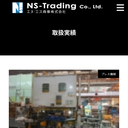
コ
ナ
ン
ビ
テ
ゲ
ン
ー
ツ
シ
取扱実績
へ
ョ
ス
ン
キ
に
ッ
移
プ
動
プレス機械