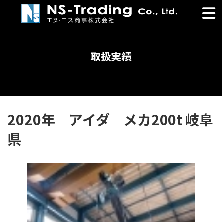
コ
ナ
ン
ビ
テ
ゲ
ン
ー
ツ
シ
取扱実績
へ
ョ
ス
ン
キ
に
ッ
移
プ
動
2020年 アイダ メカ200t 岐阜
県