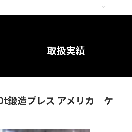
取扱実績
事業内容
在庫情
取扱実績
00t鍛造プレス アメリカ ケ