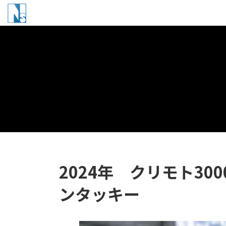
コ
ナ
ン
ビ
テ
ゲ
ン
ー
ツ
シ
へ
ョ
ス
ン
キ
に
ッ
移
プ
動
2024年 クリモト30
ンタッキー