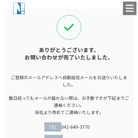
コ
ナ
ン
ビ
テ
ゲ
ン
ー
ツ
シ
へ
ョ
ス
ン
キ
に
ありがとうございます。
ッ
移
お問い合わせが完了いたしました。
プ
動
ご登録のメールアドレスへ自動返信メールをお送りいたしま
した。
数日経ってもメールが届かない際は、お手数ですが下記までご
連絡ください。
当社より改めてご連絡いたします。
TEL
042-649-3770