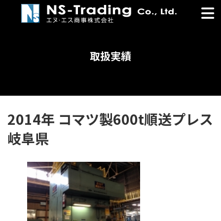
コ
ナ
ン
ビ
テ
ゲ
ン
ー
ツ
シ
取扱実績
へ
ョ
ス
ン
キ
に
ッ
移
プ
動
2014年 コマツ製600t順送プレス
岐阜県