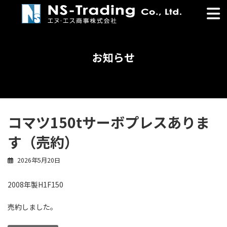
コ
ナ
ン
ビ
テ
ゲ
ン
ー
ツ
シ
お知らせ
へ
ョ
ス
ン
キ
に
ッ
移
プ
動
コマツ150tサーボプレスありま
す（売約）
2026年5月20日
2008年製H1F150
売約しました。